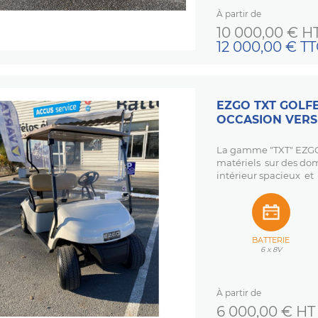
À partir de
Prix
10 000,00 € H
12 000,00 € T
EZGO TXT GOLFE
OCCASION VERS
La gamme "TXT" EZGO 
matériels sur des dom
intérieur spacieux et 
BATTERIE
6 x 8V
À partir de
Prix
6 000,00 € HT