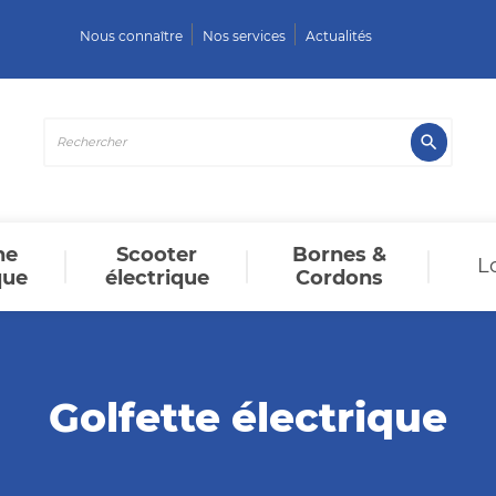
Nous connaître
Nos services
Actualités

ne
Scooter
Bornes &
L
que
électrique
Cordons
Golfette électrique