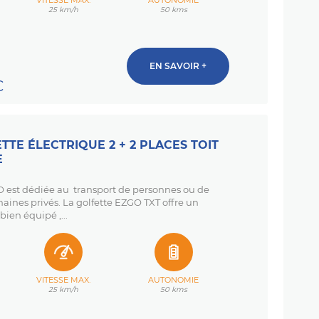
VITESSE MAX.
AUTONOMIE
25 km/h
50 kms
EN SAVOIR +
C
TTE ÉLECTRIQUE 2 + 2 PLACES TOIT
E
est dédiée au transport de personnes ou de
aines privés. La golfette EZGO TXT offre un
bien équipé ,...
VITESSE MAX.
AUTONOMIE
25 km/h
50 kms