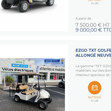
BATTERIE
6 x 8V
À partir de
Prix
7 500,00 € HT
9 000,00 € TT
EZGO TXT GOLFE
ALLONGÉ NEUV
La gamme "TXT" EZGO 
matériels sur des dom
intérieur spacieux et 
BATTERIE
6 x 8V