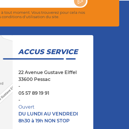
 à tout moment. Vous trouverez pour cela nos
conditions d'utilisation du site.
ACCUS SERVICE
22 Avenue Gustave Eiffel
33600 Pessac
-
05 57 89 19 91
-
Ouvert
DU LUNDI AU VENDREDI
8h30 à 19h NON STOP