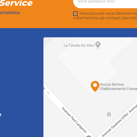
Service
romotions
Vous pouvez vous désinscrire
informations de contact dans les 
e