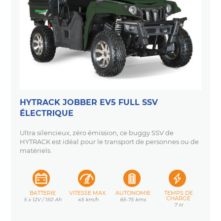
HYTRACK JOBBER EV5 FULL SSV
ÉLECTRIQUE
Ultra silencieux, zéro émission, ce buggy SSV de
HYTRACK est idéal pour le transport de personnes ou de
matériels.
BATTERIE
VITESSE MAX.
AUTONOMIE
TEMPS DE
CHARGE
5 x 12V / 150 Ah
45 km/h
65-75 kms
7 H