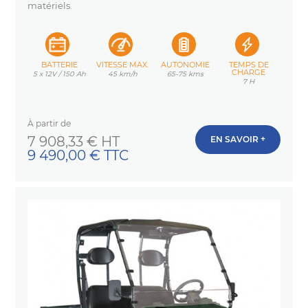
matériels.
BATTERIE
VITESSE MAX.
AUTONOMIE
TEMPS DE
CHARGE
5 x 12V / 150 Ah
45 km/h
65-75 kms
7 H
À partir de
Prix
7 908,33 € HT
EN SAVOIR +
9 490,00 € TTC