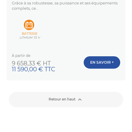
Grâce à sa robustesse, sa puissance et ses équipements
complets, ce...
BATTERIE
LITHIUM 72 V
À partir de
Prix
9 658,33 € HT
EN SAVOIR +
11 590,00 € TTC

Retour en haut