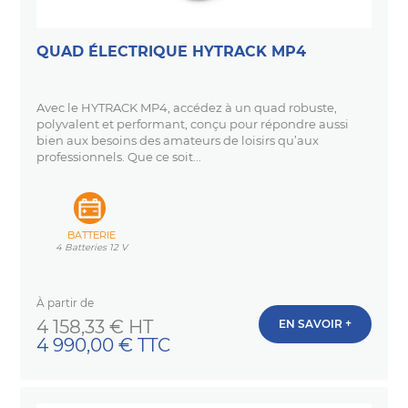
QUAD ÉLECTRIQUE HYTRACK MP4
Avec le HYTRACK MP4, accédez à un quad robuste,
polyvalent et performant, conçu pour répondre aussi
bien aux besoins des amateurs de loisirs qu’aux
professionnels. Que ce soit...
BATTERIE
4 Batteries 12 V
À partir de
Prix
4 158,33 € HT
EN SAVOIR +
4 990,00 € TTC