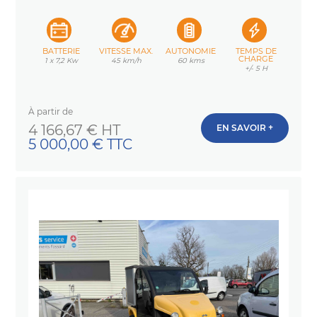
BATTERIE
VITESSE MAX.
AUTONOMIE
TEMPS DE
CHARGE
1 x 7,2 Kw
45 km/h
60 kms
+/- 5 H
À partir de
Prix
4 166,67 € HT
EN SAVOIR +
5 000,00 € TTC