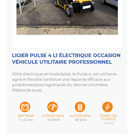
LIGIER PULSE 4 L1 ÉLECTRIQUE OCCASION
VÉHICULE UTILITAIRE PROFESSIONNEL
100% électrique et modulable, le Pulse 4, cet utilitaire
agile et flexible constitue une réponse efficace aux
problématiques logistiques du dernier kilomètre.
Plébiscité aussi...
BATTERIE
VITESSE MAX.
AUTONOMIE
TEMPS DE
CHARGE
1 x 7,2 Kw
45 km/h
60 kms
+/- 5 H