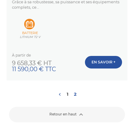
Grâce à sa robustesse, sa puissance et ses équipements
complets, ce...
BATTERIE
LITHIUM 72 V
À partir de
Prix
9 658,33 € HT
EN SAVOIR +
11 590,00 € TTC
1
2


Retour en haut