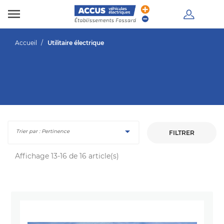

Accueil
Utilitaire électrique

Trier par : Pertinence
FILTRER
Affichage 13-16 de 16 article(s)