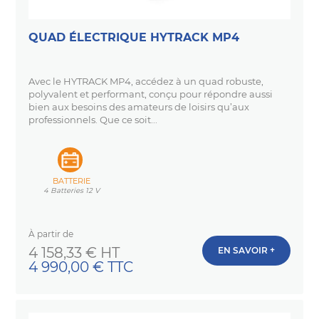
QUAD ÉLECTRIQUE HYTRACK MP4
Avec le HYTRACK MP4, accédez à un quad robuste,
polyvalent et performant, conçu pour répondre aussi
bien aux besoins des amateurs de loisirs qu’aux
professionnels. Que ce soit...
BATTERIE
4 Batteries 12 V
À partir de
Prix
4 158,33 € HT
EN SAVOIR +
4 990,00 € TTC