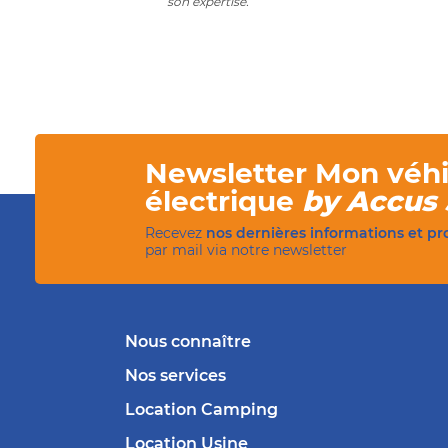
son expertise.
Newsletter Mon véhi
électrique
by Accus 
Recevez
nos dernières informations et p
par mail via notre newsletter
Nous connaître
Nos services
Location Camping
Location Usine