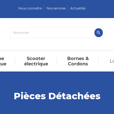
Nous connaître
Nos services
Actualités

ne
Scooter
Bornes &
L
que
électrique
Cordons
Pièces Détachées